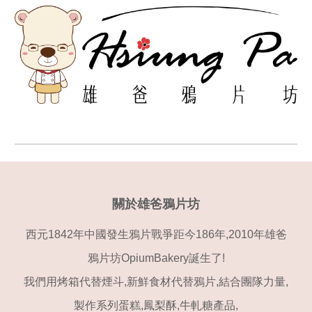
關於雄爸鴉片坊
西元1842年中國發生鴉片戰爭距今186年,2010年雄爸
鴉片坊OpiumBakery誕生了!
我們用烤箱代替煙斗,新鮮食材代替鴉片,結合團隊力量,
製作系列蛋糕,鳳梨酥,牛軋糖產品,