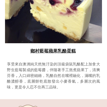
鄉村藍莓蘋果乳酪蛋糕
享受來自澳洲純天然無汙染的頂級袋鼠乳酪配上加拿大
野生藍莓製成的藍莓醬，伴隨著手工熬煮蘋果丁，清爽
芬香
，
入口綿密細緻，乳酪自然在嘴裡融化，滿嘴的乳
酪濃醇香，底層餅乾底散發出小麥香氣，多層次的風
味，更是令人忍不住再三
品味
。