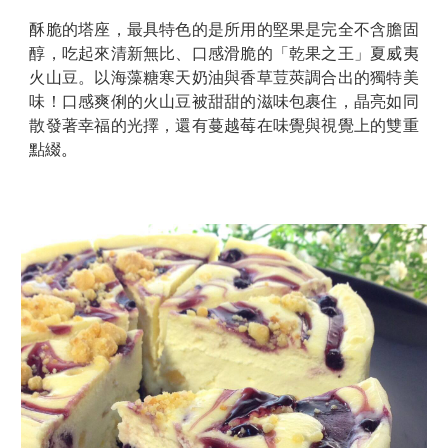
酥脆的塔座，最具特色的是所用的堅果是完全不含膽固
醇，吃起來清新無比、口感滑脆的「乾果之王」夏威夷
火山豆。以海藻糖寒天奶油與香草荳莢調合出的獨特美
味！口感爽俐的火山豆被甜甜的滋味包裹住，晶亮如同
散發著幸福的光擇，還有蔓越莓在味覺與視覺上的雙重
點綴
。