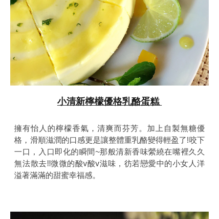
小清新檸檬優格乳酪蛋糕
擁有怡人的檸檬香氣，清爽而芬芳。加上自製無糖優
格，滑順滋潤的口感更是讓整體重乳酪變得輕盈了!咬下
一口，入口即化的瞬間~那般清新香味縈繞在嘴裡久久
無法散去!!微微的酸v酸v滋味，彷若戀愛中的小女人洋
溢著滿滿的甜蜜幸福感。